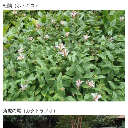
杜鵑（ホトギス）
角虎の尾（カクトラノオ）