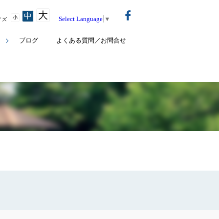
大
中
小
Select Language
▼
イズ
ト
ブログ
よくある質問／お問合せ