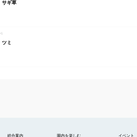
】サギ草
06
】ツミ
総合案内
園内を楽しむ
イベント