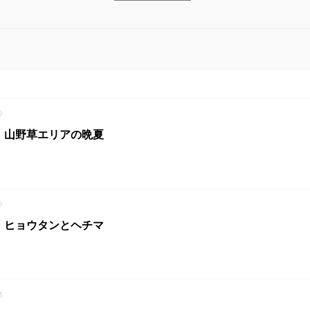
9
】山野草エリアの晩夏
9
】ヒョウタンとヘチマ
3