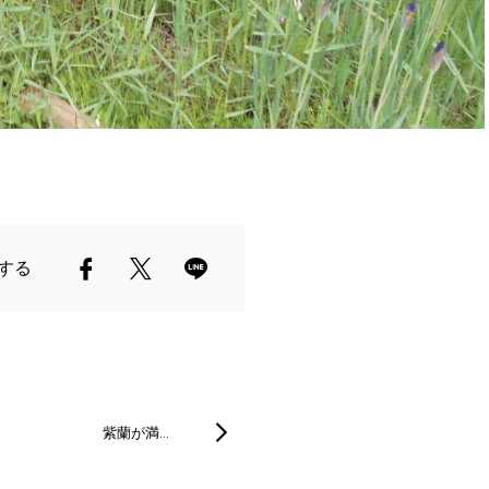
する
紫蘭が満…