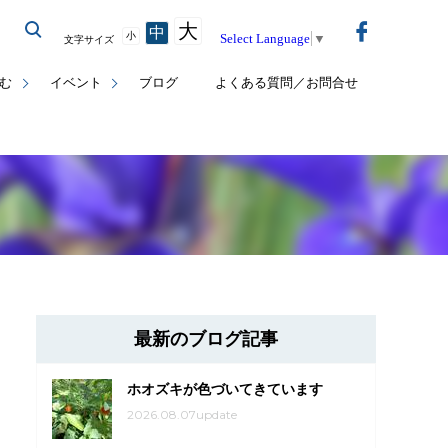
大
中
小
Select Language
▼
文字サイズ
む
イベント
ブログ
よくある質問／お問合せ
最新のブログ記事
ホオズキが色づいてきています
2026.08.07update