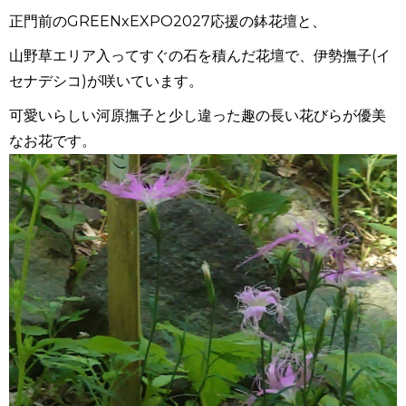
正門前のGREENxEXPO2027応援の鉢花壇と、
山野草エリア入ってすぐの石を積んだ花壇で、伊勢撫子(イ
セナデシコ)が咲いています。
可愛いらしい河原撫子と少し違った趣の長い花びらが優美
なお花です。