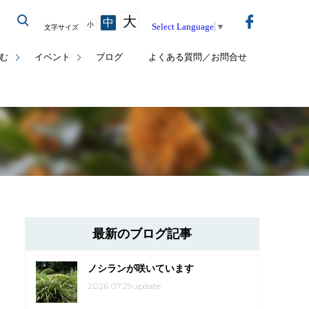
大
中
小
Select Language
▼
文字サイズ
む
イベント
ブログ
よくある質問／お問合せ
最新のブログ記事
ノシランが咲いています
2026.07.29update