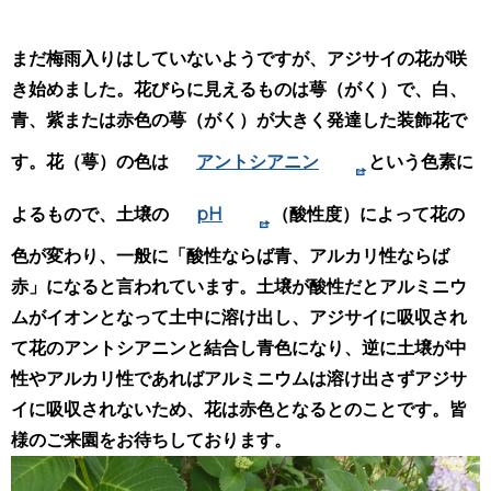
まだ梅雨入りはしていないようですが、アジサイの花が咲
き始めました。花びらに見えるものは萼（がく）で、白、
青、紫または赤色の萼（がく）
が大きく発達した装飾花で
す。
花（萼）の色は
アントシアニン
という色素に
よるもので、
土壌の
pH
（酸性度）によって花の
色が変わり、一般に「酸性ならば青、アルカリ性ならば
赤」になると言われています。
土壌が酸性だとアルミニウ
ムがイオンとなって土中に溶け出し、アジサイに吸収され
て花のアントシアニンと結合し青色になり、逆に土壌が中
性やアルカリ性であればアルミニウムは溶け出さずアジサ
イに吸収されないため、花は赤色となるとのことです。皆
様のご
来園をお待ちしております。