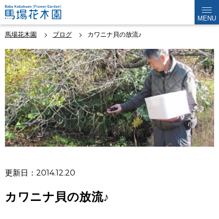
MENU
馬場花木園
ブログ
カワニナ貝の放流♪
更新日：2014.12.20
カワニナ貝の放流♪