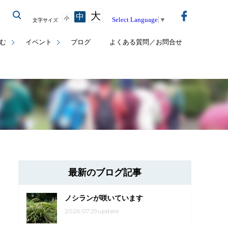
大
中
小
Select Language
▼
文字サイズ
む
イベント
ブログ
よくある質問／お問合せ
最新のブログ記事
ノシランが咲いています
2026.07.29update