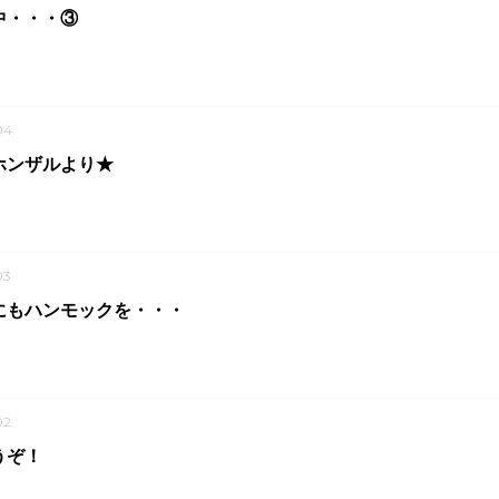
中・・・③
04
ホンザルより★
03
にもハンモックを・・・
02
うぞ！