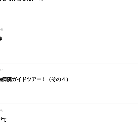
08
③
07
物病院ガイドツアー！（その４）
06
がて