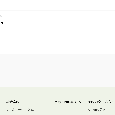
02
！？
総合案内
学校・団体の方へ
園内の楽しみ方・
ズーラシアとは
園内見どころ