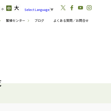
大
中
小
Select Language
▼
繁殖センター
ブログ
よくある質問／お問合せ
覧