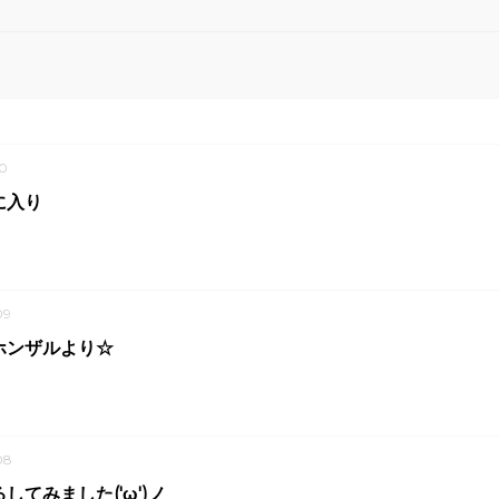
0
に入り
09
ホンザルより☆
08
してみました('ω')ノ