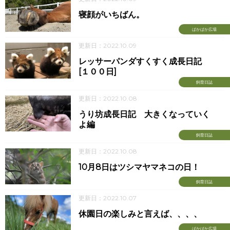
寝顔がいちばん。
ぱかぱか広場
更新日：2022.10.09
レッサーパンダすくすく成長日記
[１００日]
飼育日誌
更新日：2022.10.08
うり坊成長日記 大きくなっていく
よ編
飼育日誌
更新日：2022.10.08
10月8日はツシマヤマネコの日！
飼育日誌
更新日：2022.10.07
休園日の楽しみと言えば、、、、
ぱかぱか広場