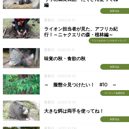
編
飼育日誌
更新日：2022.10.12
ライオン担当者が見た、アフリカ紀
行！～ニャクエリの森・植林編～
アフリカのサバンナ＠ズーラシア
更新日：2022.10.11
味覚の秋・食欲の秋
飼育日誌
更新日：2022.10.10
～ 擬態☆見つけたい！ #10 ～
ズーラシア春夏秋冬
更新日：2022.10.10
大きな餌は両手を使ってね！
飼育日誌
更新日：2022.10.09