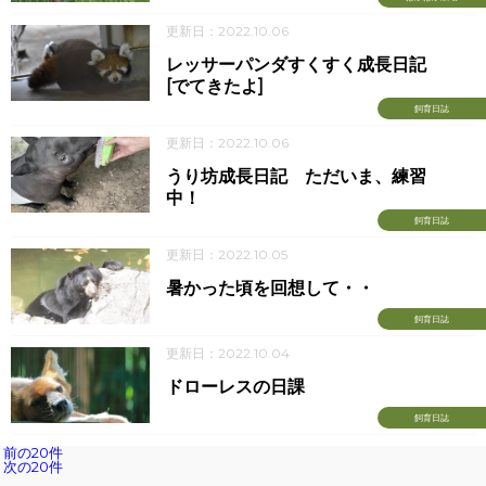
更新日：2022.10.06
レッサーパンダすくすく成長日記
[でてきたよ]
飼育日誌
更新日：2022.10.06
うり坊成長日記 ただいま、練習
中！
飼育日誌
更新日：2022.10.05
暑かった頃を回想して・・
飼育日誌
更新日：2022.10.04
ドローレスの日課
飼育日誌
前の20件
次の20件