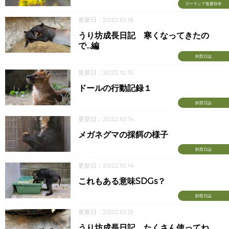
ズーラシア春夏秋冬
更新日：2022.10.16
うり坊成長日記 寒くなってきたの
で...編
飼育日誌
更新日：2022.10.15
ドールの行動記録１
飼育日誌
更新日：2022.10.14
メガネグマの採餌の様子
飼育日誌
更新日：2022.10.14
これもある意味SDGs？
飼育日誌
更新日：2022.10.13
うり坊成長日記 たくさん使ってね