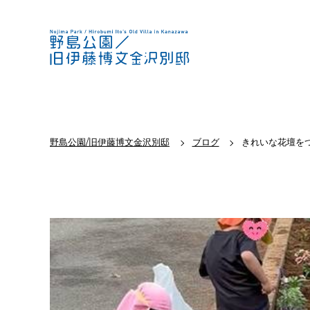
野島公園/旧伊藤博文金沢別邸
ブログ
きれいな花壇を