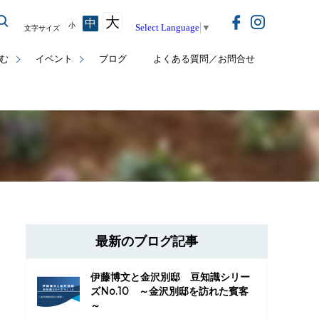
大
中
小
Select Language
▼
文字サイズ
む
イベント
ブログ
よくある質問／お問合せ
最新のブログ記事
伊藤博文と金沢別邸 豆知識シリー
ズNo.10 ～金沢別邸を訪れた賓客
～