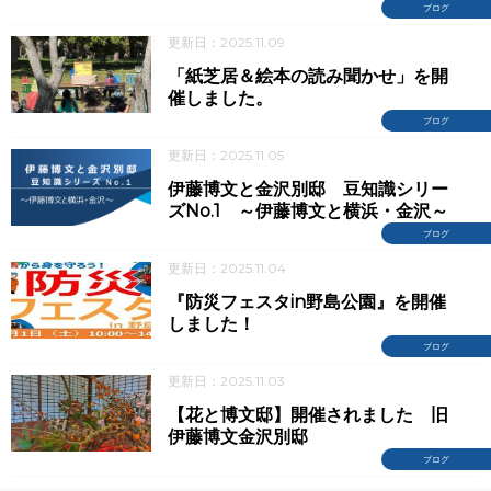
ブログ
更新日：2025.11.09
「紙芝居＆絵本の読み聞かせ」を開
催しました。
ブログ
更新日：2025.11.05
伊藤博文と金沢別邸 豆知識シリー
ズNo.1 ～伊藤博文と横浜・金沢～
ブログ
更新日：2025.11.04
『防災フェスタin野島公園』を開催
しました！
ブログ
更新日：2025.11.03
【花と博文邸】開催されました 旧
伊藤博文金沢別邸
ブログ