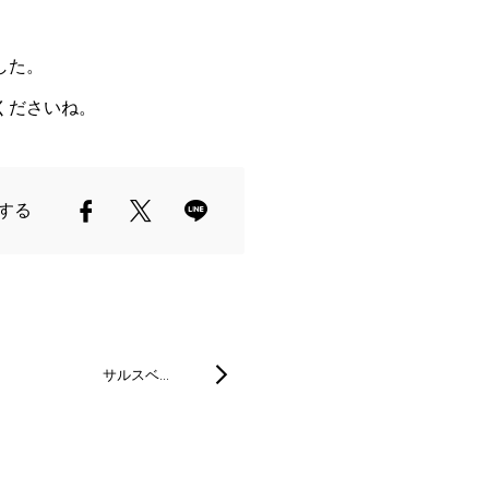
した。
くださいね。
する
サルスベ…