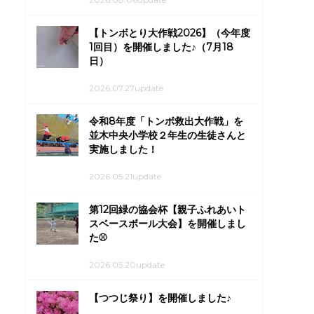
【トンボとり大作戦2026】（今年度
1回目）を開催しました♪（7月18
日）
2026.07.27update
令和8年度「トンボ救出大作戦」を
並木中央小学校２年生の生徒さんと
実施しました！
2026.05.21update
第12回緑の協会杯【親子ふれあいト
スベースボール大会】を開催しまし
た⚾
2026.05.20update
【つつじ祭り】を開催しました♪