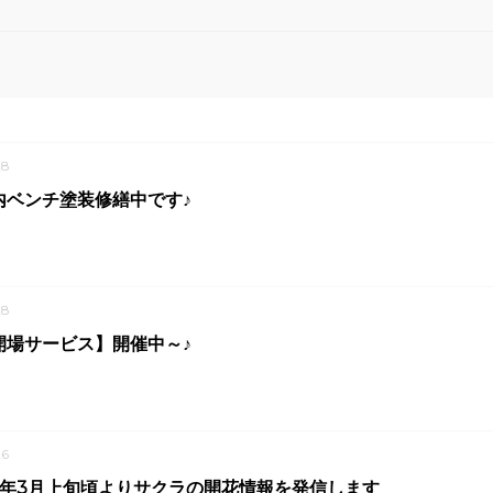
28
内ベンチ塗装修繕中です♪
28
開場サービス】開催中～♪
6
3年3月上旬頃よりサクラの開花情報を発信します