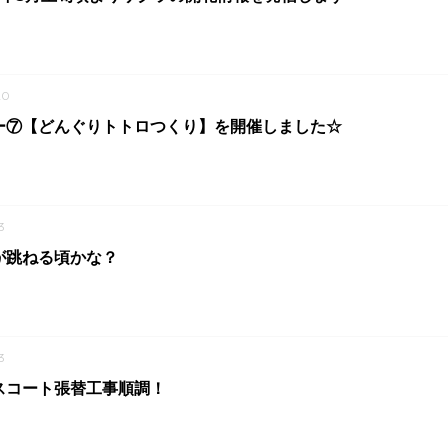
20
ー⑦【どんぐりトトロつくり】を開催しました☆
3
が跳ねる頃かな？
3
スコート張替工事順調！