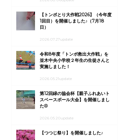
【トンボとり大作戦2026】（今年度
1回目）を開催しました♪（7月18
日）
2026.07.27update
令和8年度「トンボ救出大作戦」を
並木中央小学校２年生の生徒さんと
実施しました！
2026.05.21update
第12回緑の協会杯【親子ふれあいト
スベースボール大会】を開催しまし
た⚾
2026.05.20update
【つつじ祭り】を開催しました♪