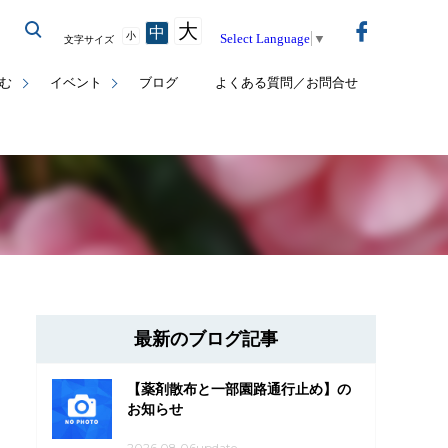
大
中
小
Select Language
▼
文字サイズ
む
イベント
ブログ
よくある質問／お問合せ
最新のブログ記事
【薬剤散布と一部園路通行止め】の
お知らせ
2026.08.06update