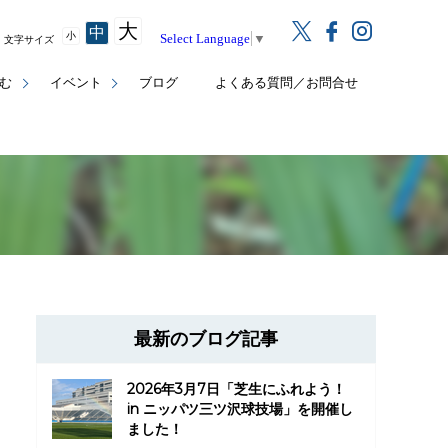
大
中
小
Select Language
▼
文字サイズ
む
イベント
ブログ
よくある質問／お問合せ
最新のブログ記事
2026年3月7日「芝生にふれよう！
in ニッパツ三ツ沢球技場」を開催し
ました！