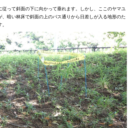
に従って斜面の下に向かって垂れます。しかし、ここのヤマユ
が、暗い林床で斜面の上のバス通りから日差しが入る地形のた
す。