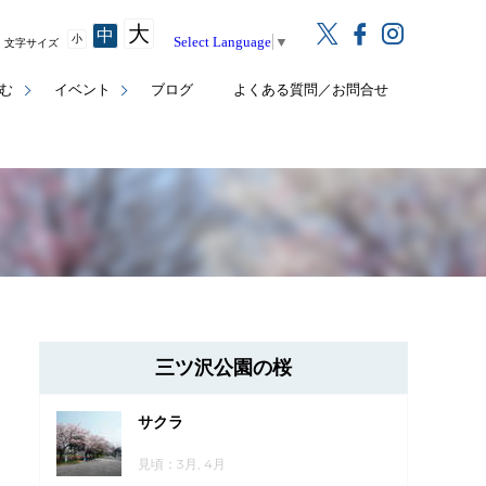
大
中
小
Select Language
▼
文字サイズ
む
イベント
ブログ
よくある質問／お問合せ
三ツ沢公園の桜
サクラ
見頃：3月, 4月