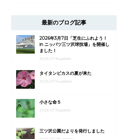
最新のブログ記事
2026年3月7日「芝生にふれよう！
in ニッパツ三ツ沢球技場」を開催し
ました！
2026.07.15update
タイタンビカスの夏が来た
2026.07.14update
小さな命５
2026.07.11update
三ツ沢公園だよりを発行しました
2026.07.08update