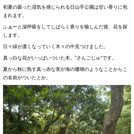
初夏の曇った湿気を感じられる日
山手公園は甘い香りに包
まれます。
ふぁーと深呼吸をしてしばらく香りを
愉しんだ後、花を探
します。
日々緑が濃くなっていく木々の中
見つけました。
真っ白な花がいっぱいついた木。
"さんごじゅ"です。
夏から秋に熟す真っ赤な実が海の珊瑚のようなことから
こ
の名前がついたとか。