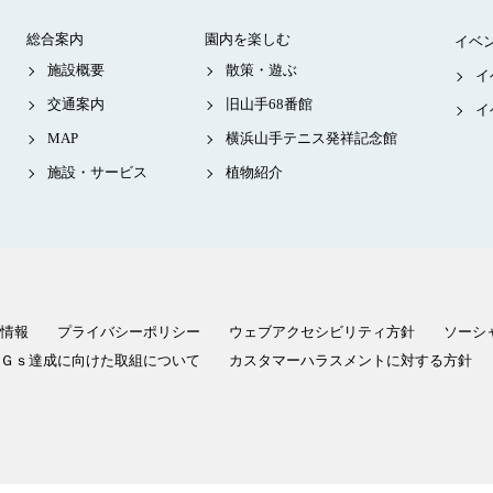
総合案内
園内を楽しむ
イベ
施設概要
散策・遊ぶ
イ
交通案内
旧山手68番館
イ
MAP
横浜山手テニス発祥記念館
施設・サービス
植物紹介
情報
プライバシーポリシー
ウェブアクセシビリティ方針
ソーシ
Ｇｓ達成に向けた取組について
カスタマーハラスメントに対する方針