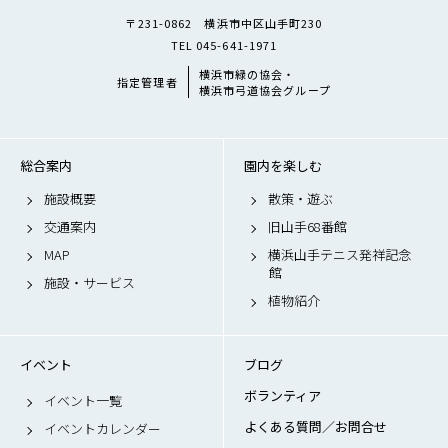
〒231-0862 横浜市中区山手町230
TEL 045-641-1971
横浜市緑の協会・
指定管理者
横浜市弓道協会グループ
総合案内
園内を楽しむ
施設概要
散策・遊ぶ
交通案内
旧山手68番館
MAP
横浜山手テニス発祥記念
館
施設・サービス
植物紹介
イベント
ブログ
ボランティア
イベント一覧
よくある質問／お問合せ
イベントカレンダー