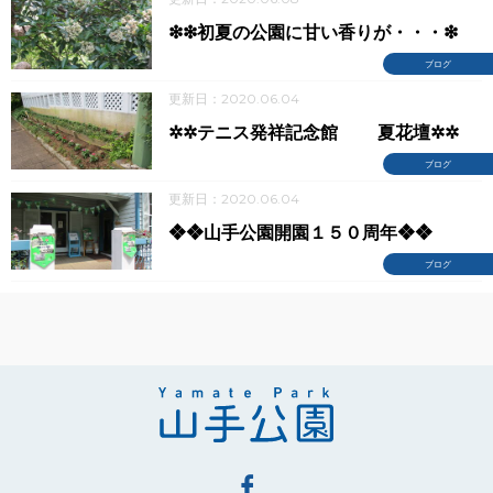
❇❇初夏の公園に甘い香りが・・・❇
ブログ
更新日：2020.06.04
✲✲テニス発祥記念館 夏花壇✲✲
ブログ
更新日：2020.06.04
❖❖山手公園開園１５０周年❖❖
ブログ