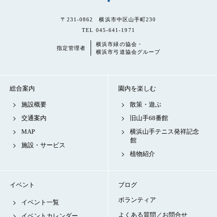
〒231-0862 横浜市中区山手町230
TEL 045-641-1971
横浜市緑の協会・
指定管理者
横浜市弓道協会グループ
総合案内
園内を楽しむ
施設概要
散策・遊ぶ
交通案内
旧山手68番館
MAP
横浜山手テニス発祥記念
館
施設・サービス
植物紹介
イベント
ブログ
ボランティア
イベント一覧
よくある質問／お問合せ
イベントカレンダー