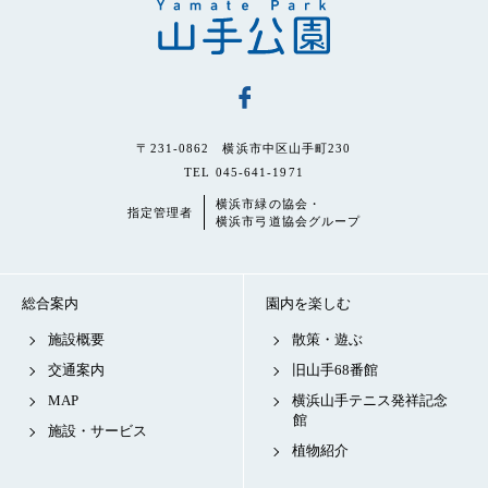
〒231-0862 横浜市中区山手町230
TEL 045-641-1971
横浜市緑の協会・
指定管理者
横浜市弓道協会グループ
総合案内
園内を楽しむ
施設概要
散策・遊ぶ
交通案内
旧山手68番館
MAP
横浜山手テニス発祥記念
館
施設・サービス
植物紹介