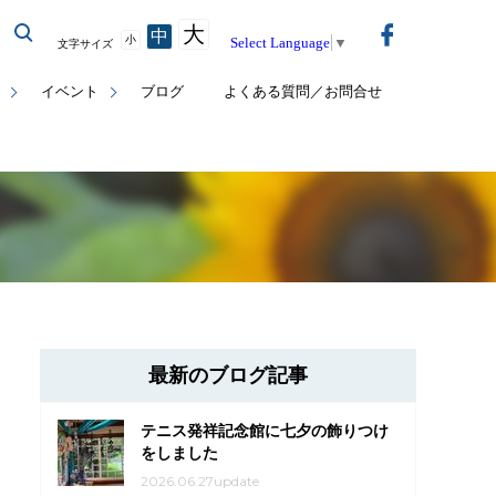
大
中
小
Select Language
▼
文字サイズ
イベント
ブログ
よくある質問／お問合せ
最新のブログ記事
テニス発祥記念館に七夕の飾りつけ
をしました
2026.06.27update