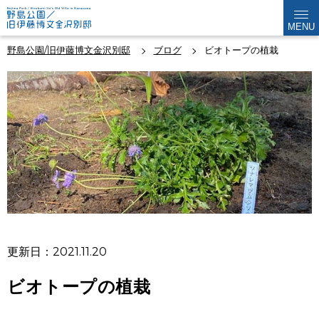
MENU
野島公園/旧伊藤博文金沢別邸
ブログ
ビオトープの植栽
更新日：2021.11.20
ビオトープの植栽