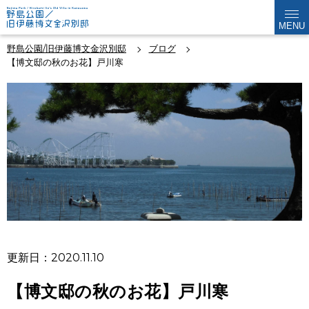
MENU
野島公園/旧伊藤博文金沢別邸
ブログ
【博文邸の秋のお花】戸川寒
更新日：2020.11.10
【博文邸の秋のお花】戸川寒