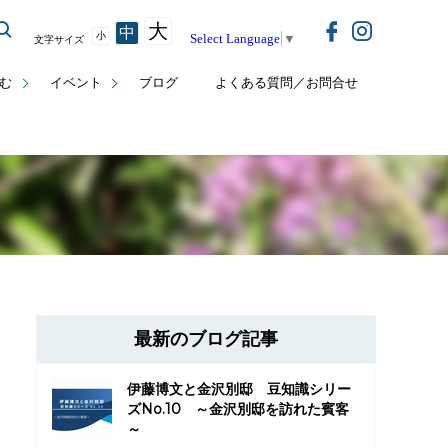
大
中
小
Select Language
▼
文字サイズ
む
イベント
ブログ
よくある質問／お問合せ
最新のブログ記事
伊藤博文と金沢別邸 豆知識シリー
ズNo.10 ～金沢別邸を訪れた賓客
～