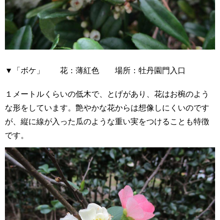
▼「ボケ」 花：薄紅色 場所：牡丹園門入口
１メートルくらいの低木で、とげがあり、花はお椀のよう
な形をしています。艶やかな花からは想像しにくいの
です
が、縦に線が入った瓜のような重い実をつけることも特徴
です。