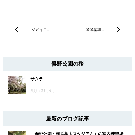
ソメイヨ…
🌸🌸基準…
俣野公園の桜
サクラ
見頃：3月, 4月
最新のブログ記事
「俣野公園・横浜薬大スタジアム」の室内練習場