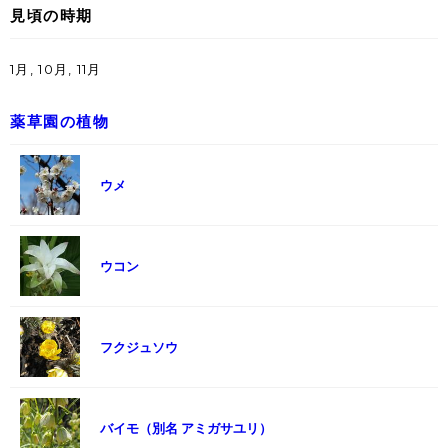
見頃の時期
1月, 10月, 11月
薬草園の植物
ウメ
ウコン
フクジュソウ
バイモ（別名 アミガサユリ）