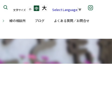
大
中
小
Select Language
▼
文字サイズ
座
緑の相談所
ブログ
よくある質問／お問合せ