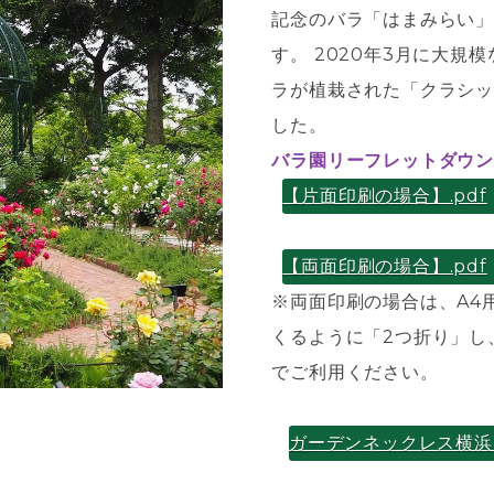
記念のバラ「はまみらい」
す。 2020年3月に大規
ラが植栽された「クラシッ
した。
バラ園リーフレットダウン
【片面印刷の場合】.pdf
【両面印刷の場合】.pdf
※両面印刷の場合は、A4
くるように「2つ折り」し
でご利用ください。
ガーデンネックレス横浜2