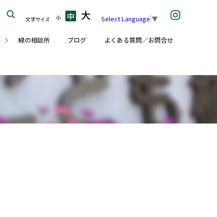
大
中
小
Select Language
▼
文字サイズ
座
緑の相談所
ブログ
よくある質問／お問合せ