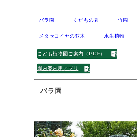
バラ園
くだもの園
竹園
メタセコイヤの並木
水生植物
こども植物園ご案内（PDF）
園内案内用アプリ
バラ園