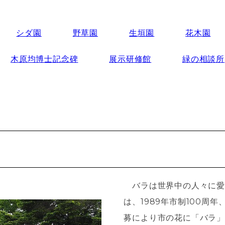
シダ園
野草園
生垣園
花木園
木原均博士記念碑
展示研修館
緑の相談所
バラは世界中の人々に愛
は、1989年市制100周
募により市の花に「バラ」を