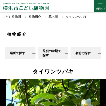
MENU
こども植物園
植物紹介
花木園
タイワンツバキ
植物紹介
見頃の時期で
場所で探す
名前で探す
探す
タイワンツバキ