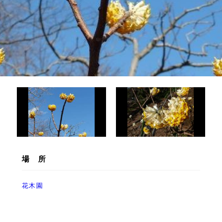
場 所
花木園