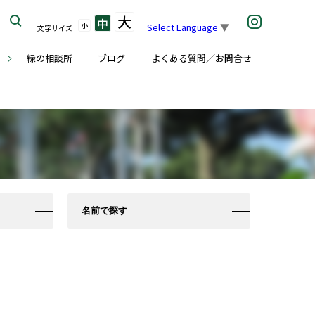
大
中
小
Select Language
▼
文字サイズ
座
緑の相談所
ブログ
よくある質問／お問合せ
名前で探す