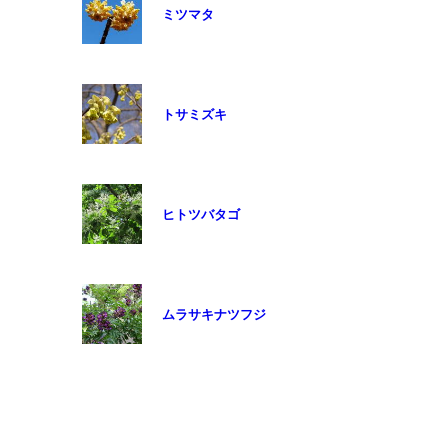
ミツマタ
トサミズキ
ヒトツバタゴ
ムラサキナツフジ