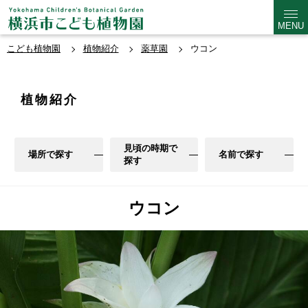
MENU
こども植物園
植物紹介
薬草園
ウコン
植物紹介
見頃の時期で
場所で探す
名前で探す
探す
ウコン