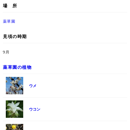
場 所
薬草園
見頃の時期
9月
薬草園の植物
ウメ
ウコン