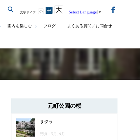
大
中
小
Select Language
▼
文字サイズ
園内を楽しむ
ブログ
よくある質問／お問合せ
元町公園の桜
サクラ
見頃：3月, 4月