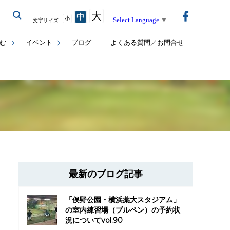
大
中
小
Select Language
▼
文字サイズ
む
イベント
ブログ
よくある質問／お問合せ
最新のブログ記事
「俣野公園・横浜薬大スタジアム」
の室内練習場（ブルペン）の予約状
況についてvol.90