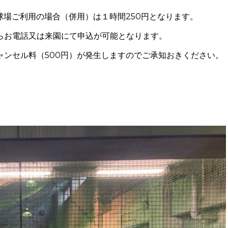
球場ご利用の場合（併用）は１時間
250
円となります。
らお電話又は来園にて申込が可能となります。
ャンセル料（
500
円）が発生しますのでご承知おきください。