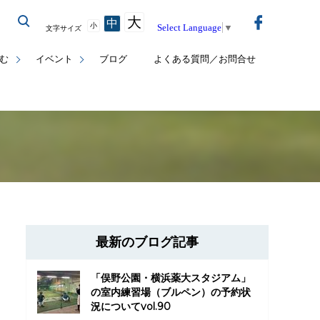
大
中
小
Select Language
▼
文字サイズ
む
イベント
ブログ
よくある質問／お問合せ
最新のブログ記事
「俣野公園・横浜薬大スタジアム」
の室内練習場（ブルペン）の予約状
況についてvol.90