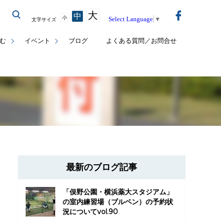
大
中
小
Select Language
▼
文字サイズ
む
イベント
ブログ
よくある質問／お問合せ
最新のブログ記事
「俣野公園・横浜薬大スタジアム」
の室内練習場（ブルペン）の予約状
況についてvol.90