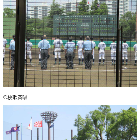
⚾校歌斉唱