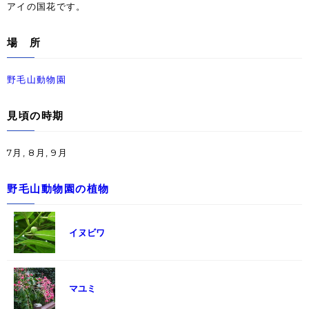
アイの国花です。
場 所
野毛山動物園
見頃の時期
7月, 8月, 9月
野毛山動物園の植物
イヌビワ
マユミ