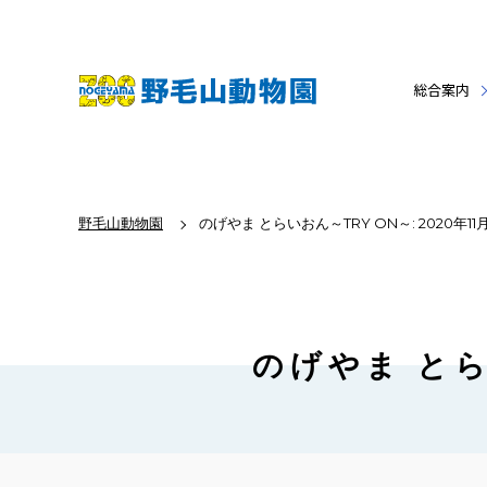
総合案内
野毛山動物園
のげやま とらいおん～TRY ON～: 2020年11
のげやま とら