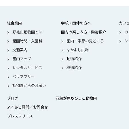
総合案内
学校・団体の方へ
カフ
野毛山動物園とは
園内の楽しみ方・動物紹介
カ
開園時間・入園料
園内・季節の見どころ
シ
交通案内
なかよし広場
園内マップ
動物紹介
レンタルサービス
植物紹介
バリアフリー
動物園からのお願い
ブログ
万騎が原ちびっこ動物園
よくある質問／お問合せ
プレスリリース