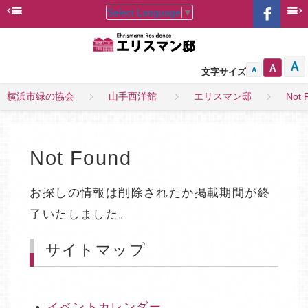
Select Language
▼
Ａ
Ａ
Ａ
文字サイズ
横浜市緑の協会
山手西洋館
エリスマン邸
Not 
Not Found
お探しの情報は削除されたか掲載期間が終
了いたしました。
サイトマップ
イベントカレンダー