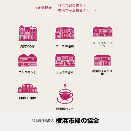
横浜市緑の協会・
指定管理者
横浜市弓道協会グループ
ベーリック・ホ
ール
外交官の家
ブラフ18番館
横浜市イギリス
山手234番館
エリスマン邸
館
山手111番館
西洋館カフェ