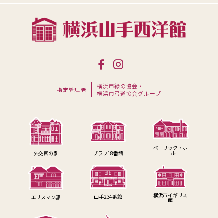
横浜市緑の協会・
指定管理者
横浜市弓道協会グループ
ベーリック・ホ
ール
外交官の家
ブラフ18番館
横浜市イギリス
山手234番館
エリスマン邸
館