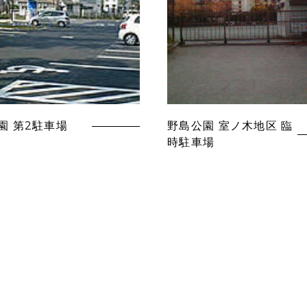
園 第2駐車場
野島公園 室ノ木地区 臨
時駐車場