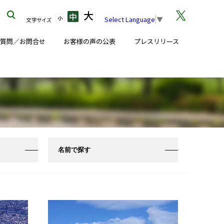
大
中
小
Select Language
▼
文字サイズ
る質問／お問合せ
お客様の声の公表
プレスリリース
名前で探す