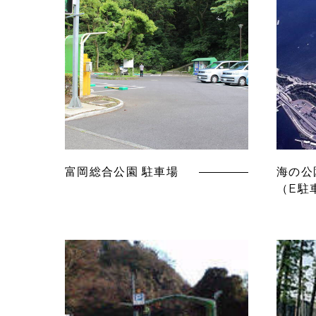
富岡総合公園 駐車場
海の公
（E駐