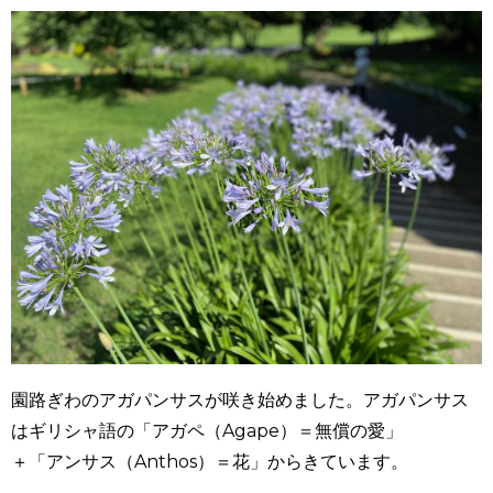
園路ぎわのアガパンサスが咲き始めました。アガパンサス
はギリシャ語の「アガペ（Agape）＝無償の愛」
＋「アンサス（Anthos）＝花」からきています。