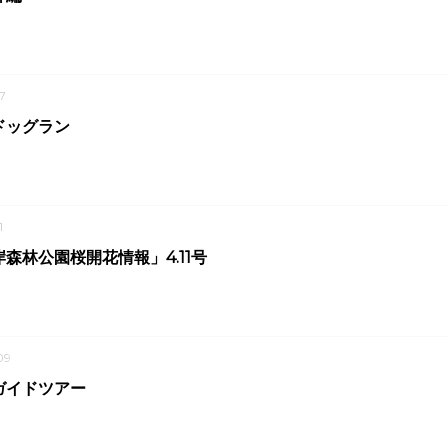
7
ドッグラン
1
森林公園桜開花情報」4.11号
09
ガイドツアー