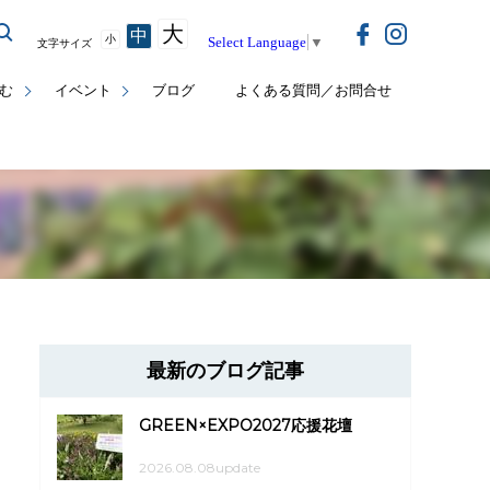
大
中
小
Select Language
▼
文字サイズ
む
イベント
ブログ
よくある質問／お問合せ
最新のブログ記事
GREEN×EXPO2027応援花壇
2026.08.08update