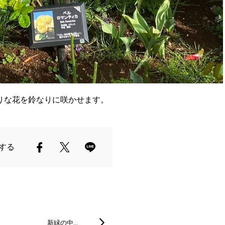
りな花を鈴なりに咲かせます。
する
新緑の中…