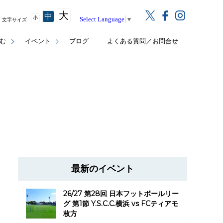
大
中
小
Select Language
▼
文字サイズ
む
イベント
ブログ
よくある質問／お問合せ
最新のイベント
26/27 第28回 日本フットボールリー
グ 第1節 Y.S.C.C.横浜 vs FCティアモ
枚方